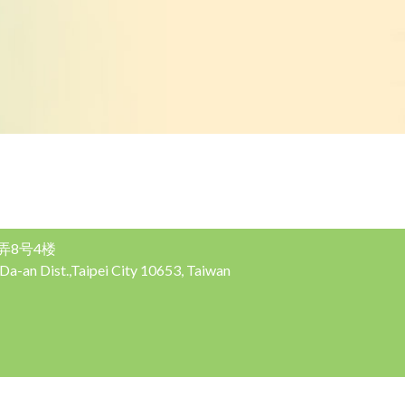
弄8号4楼
,Da-an Dist.,Taipei City 10653, Taiwan